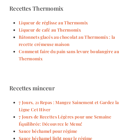
Recettes Thermomix
Liqueur de réglisse au Thermomix
Liqueur de café au Thermomix
Bâtonnets glacés au chocolat au Thermomix : la
recette crémeuse maison
Comment faire du pain sans levure boulangère au
Thermomix
Recettes minceur
7 Jours, 21 Repas : Mangez Sainement et Gardez la
Ligne Cet Hiver
7 Jours de Recettes Légères pour une Semaine
Équilibrée: Découvrez le Menu!
Sauce béchamel pour régime
Sauce béchamel light pour le régime