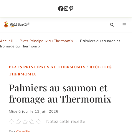
Aller
au
contenu
M
Accueil
-
Plats Principaux au Thermomix
-
Palmiers au saumon et
fromage au Thermomix
PLATS PRINCIPAUX AU THERMOMIX
/
RECETTES
THERMOMIX
Palmiers au saumon et
fromage au Thermomix
Mise à jour le 13 juin 2026
Notez cette recette
Par
Camille