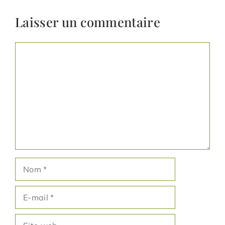
Laisser un commentaire
Commentaire
Nom
E-
mail
Site