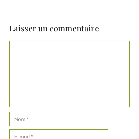
Laisser un commentaire
Commentaire
Nom
E-