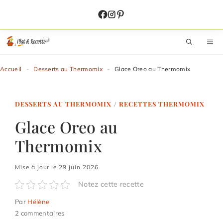
Aller
au
contenu
M
Accueil
-
Desserts au Thermomix
-
Glace Oreo au Thermomix
DESSERTS AU THERMOMIX
/
RECETTES THERMOMIX
Glace Oreo au
Thermomix
Mise à jour le 29 juin 2026
Notez cette recette
Par
Hélène
2 commentaires