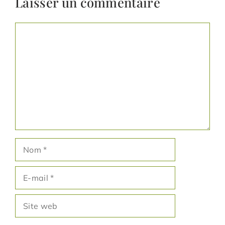
Laisser un commentaire
Commentaire
Nom
E-
mail
Site
web