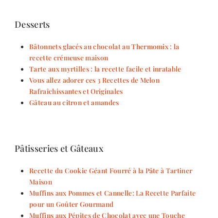
Desserts
Bâtonnets glacés au chocolat au Thermomix : la
recette crémeuse maison
Tarte aux myrtilles : la recette facile et inratable
Vous allez adorer ces 3 Recettes de Melon
Rafraîchissantes et Originales
Gâteau au citron et amandes
Pâtisseries et Gâteaux
Recette du Cookie Géant Fourré à la Pâte à Tartiner
Maison
Muffins aux Pommes et Cannelle: La Recette Parfaite
pour un Goûter Gourmand
Muffins aux Pépites de Chocolat avec une Touche