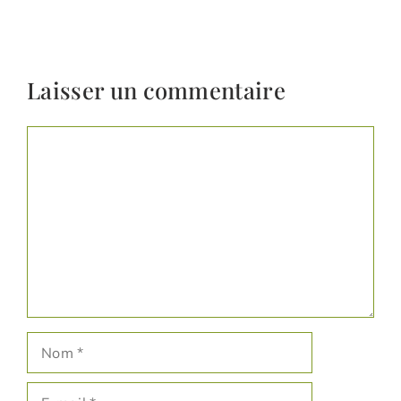
Laisser un commentaire
Commentaire
Nom
E-