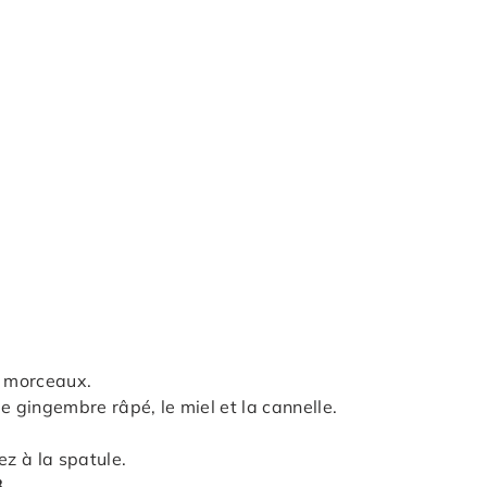
n morceaux.
e gingembre râpé, le miel et la cannelle.
ez à la spatule.
8
.