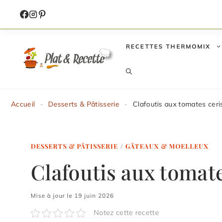
Aller
au
contenu
RECETTES THERMOMIX
Accueil
-
Desserts & Pâtisserie
-
Clafoutis aux tomates ceri
DESSERTS & PÂTISSERIE
/
GÂTEAUX & MOELLEUX
Clafoutis aux tomate
Mise à jour le 19 juin 2026
Notez cette recette