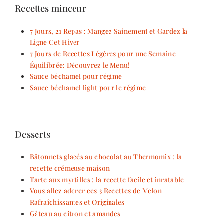
Recettes minceur
7 Jours, 21 Repas : Mangez Sainement et Gardez la
Ligne Cet Hiver
7 Jours de Recettes Légères pour une Semaine
Équilibrée: Découvrez le Menu!
Sauce béchamel pour régime
Sauce béchamel light pour le régime
Desserts
Bâtonnets glacés au chocolat au Thermomix : la
recette crémeuse maison
Tarte aux myrtilles : la recette facile et inratable
Vous allez adorer ces 3 Recettes de Melon
Rafraîchissantes et Originales
Gâteau au citron et amandes