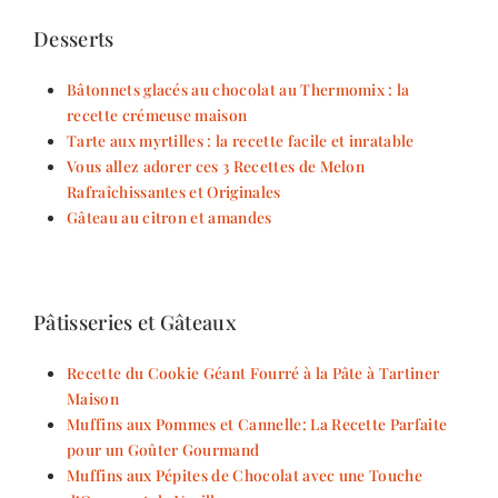
Desserts
Bâtonnets glacés au chocolat au Thermomix : la
recette crémeuse maison
Tarte aux myrtilles : la recette facile et inratable
Vous allez adorer ces 3 Recettes de Melon
Rafraîchissantes et Originales
Gâteau au citron et amandes
Pâtisseries et Gâteaux
Recette du Cookie Géant Fourré à la Pâte à Tartiner
Maison
Muffins aux Pommes et Cannelle: La Recette Parfaite
pour un Goûter Gourmand
Muffins aux Pépites de Chocolat avec une Touche