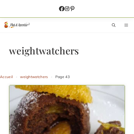
Aller
au
contenu
M
weightwatchers
Accueil
-
weightwatchers
-
Page 43