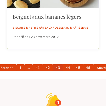
Beignets aux bananes légers
BISCUITS & PETITS GÂTEAUX
/
DESSERTS & PÂTISSERIE
Par hélène / 23 novembre 2017
1
…
41
42
43
44
45
46
récedent
Suiva