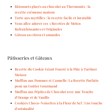
Bâtonnets glacés au chocolat au Thermomix : la
recette crémeuse maison
Tarte aux myrtilles : la recette facile et inratable
Vous allez adorer ces 3 Recettes de Melon
Rafraîchissantes et Originales
Gâteau au citron et amandes
Pâtisseries et Gâteaux
Recette du Cookie Géant Fourré à la Pâte à Tartiner
Maison
Muffins aux Pommes et Cannelle: La Recette Parfaite
pour un Goûter Gourmand
Muffins aux Pépites de Chocolat avec une Touche
d’Orange et de Vanille
Cookies Choco-Noisettes à la Fleur de Sel : Une touche
d’originalité