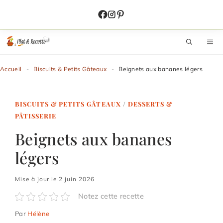
Aller
au
contenu
M
Accueil
-
Biscuits & Petits Gâteaux
-
Beignets aux bananes légers
BISCUITS & PETITS GÂTEAUX
/
DESSERTS &
PÂTISSERIE
Beignets aux bananes
légers
Mise à jour le 2 juin 2026
Notez cette recette
Par
Hélène