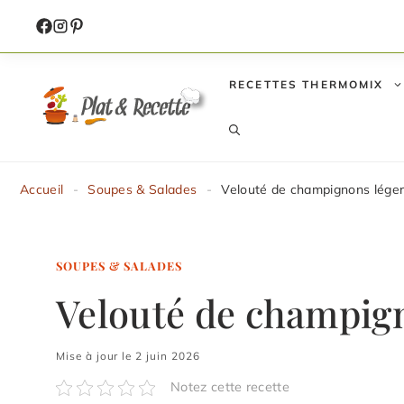
Aller
au
contenu
RECETTES THERMOMIX
Accueil
-
Soupes & Salades
-
Velouté de champignons lége
SOUPES & SALADES
Velouté de champig
Mise à jour le 2 juin 2026
Notez cette recette