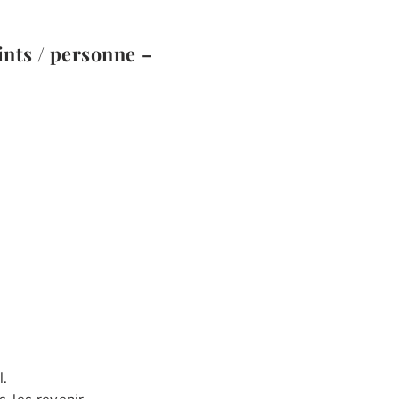
ints / personne –
l.