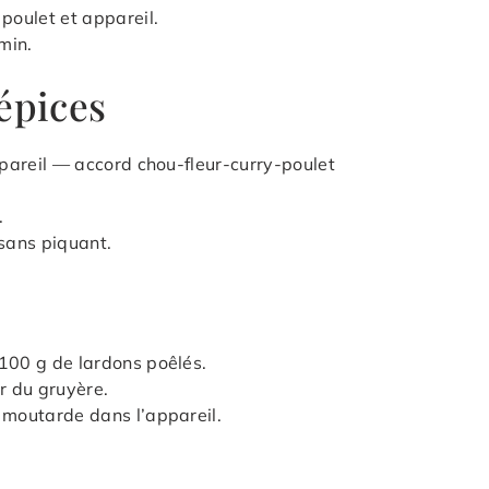
poulet et appareil.
min.
épices
ppareil — accord chou-fleur-curry-poulet
.
sans piquant.
 100 g de lardons poêlés.
r du gruyère.
e moutarde dans l’appareil.