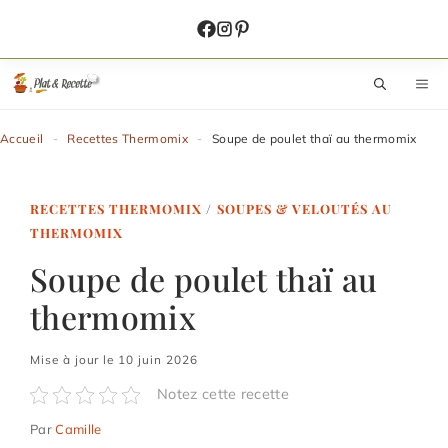
Aller
au
contenu
M
Accueil
-
Recettes Thermomix
-
Soupe de poulet thaï au thermomix
RECETTES THERMOMIX
/
SOUPES & VELOUTÉS AU
THERMOMIX
Soupe de poulet thaï au
thermomix
Mise à jour le 10 juin 2026
Notez cette recette
Par
Camille