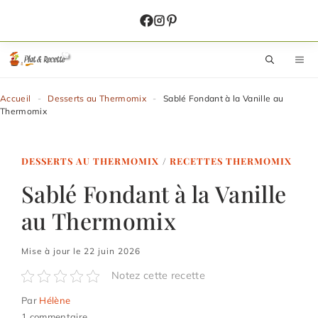
Aller
au
contenu
M
Accueil
-
Desserts au Thermomix
-
Sablé Fondant à la Vanille au
Thermomix
DESSERTS AU THERMOMIX
/
RECETTES THERMOMIX
Sablé Fondant à la Vanille
au Thermomix
Mise à jour le 22 juin 2026
Notez cette recette
Par
Hélène
1 commentaire