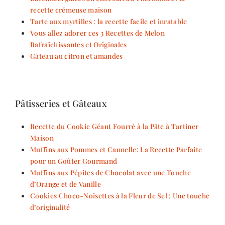
recette crémeuse maison
Tarte aux myrtilles : la recette facile et inratable
Vous allez adorer ces 3 Recettes de Melon
Rafraîchissantes et Originales
Gâteau au citron et amandes
Pâtisseries et Gâteaux
Recette du Cookie Géant Fourré à la Pâte à Tartiner
Maison
Muffins aux Pommes et Cannelle: La Recette Parfaite
pour un Goûter Gourmand
Muffins aux Pépites de Chocolat avec une Touche
d’Orange et de Vanille
Cookies Choco-Noisettes à la Fleur de Sel : Une touche
d’originalité