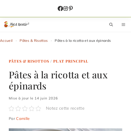
Aller
au
contenu
M
Accueil
-
Pâtes & Risottos
-
Pâtes à la ricotta et aux épinards
PÂTES & RISOTTOS
/
PLAT PRINCIPAL
Pâtes à la ricotta et aux
épinards
Mise à jour le 14 juin 2026
Notez cette recette
Par
Camille