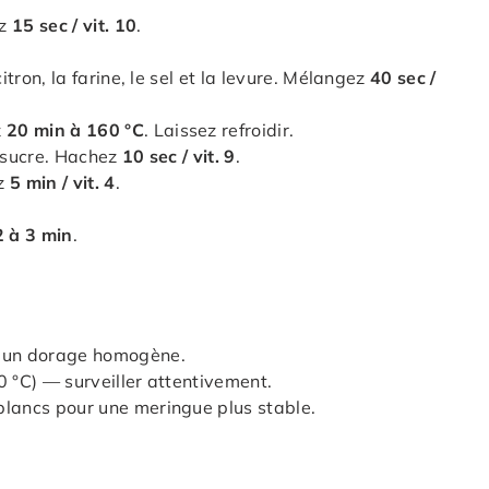
ez
15 sec / vit. 10
.
itron, la farine, le sel et la levure. Mélangez
40 sec /
z
20 min à 160 °C
. Laissez refroidir.
e sucre. Hachez
10 sec / vit. 9
.
ez
5 min / vit. 4
.
.
2 à 3 min
.
r un dorage homogène.
20 °C) — surveiller attentivement.
blancs pour une meringue plus stable.