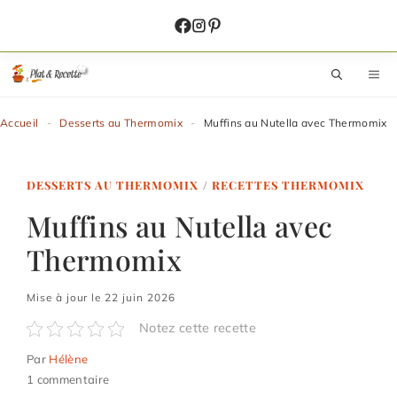
Aller
au
contenu
M
Accueil
-
Desserts au Thermomix
-
Muffins au Nutella avec Thermomix
DESSERTS AU THERMOMIX
/
RECETTES THERMOMIX
Muffins au Nutella avec
Thermomix
Mise à jour le 22 juin 2026
Notez cette recette
Par
Hélène
1 commentaire