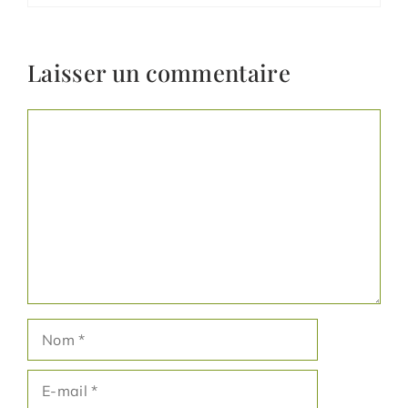
Laisser un commentaire
Commentaire
Nom
E-
mail