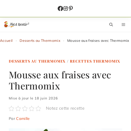
Aller
au
contenu
M
Accueil
-
Desserts au Thermomix
-
Mousse aux fraises avec Thermomix
DESSERTS AU THERMOMIX
/
RECETTES THERMOMIX
Mousse aux fraises avec
Thermomix
Mise à jour le 18 juin 2026
Notez cette recette
Par
Camille