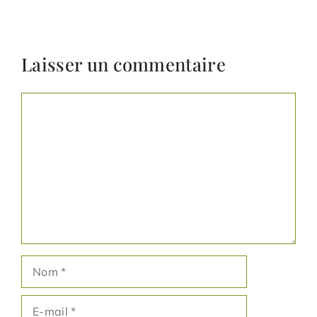
Laisser un commentaire
Commentaire
Nom
E-