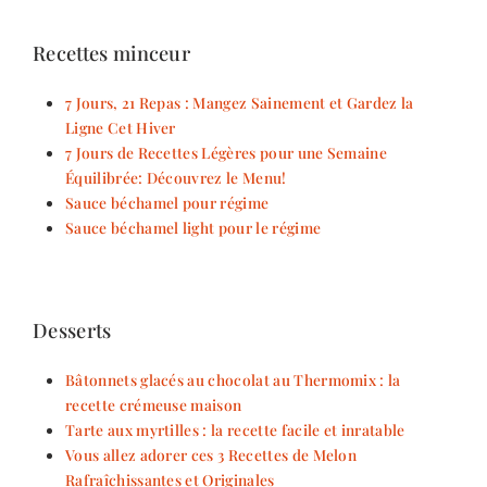
Recettes minceur
7 Jours, 21 Repas : Mangez Sainement et Gardez la
Ligne Cet Hiver
7 Jours de Recettes Légères pour une Semaine
Équilibrée: Découvrez le Menu!
Sauce béchamel pour régime
Sauce béchamel light pour le régime
Desserts
Bâtonnets glacés au chocolat au Thermomix : la
recette crémeuse maison
Tarte aux myrtilles : la recette facile et inratable
Vous allez adorer ces 3 Recettes de Melon
Rafraîchissantes et Originales