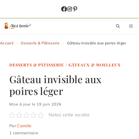
Aller
au
contenu
M
Accueil
-
Desserts & Pâtisserie
-
Gâteau invisible aux poires léger
DESSERTS & PÂTISSERIE
/
GÂTEAUX & MOELLEUX
Gâteau invisible aux
poires léger
Mise à jour le 19 juin 2026
Notez cette recette
Par
Camille
1 commentaire