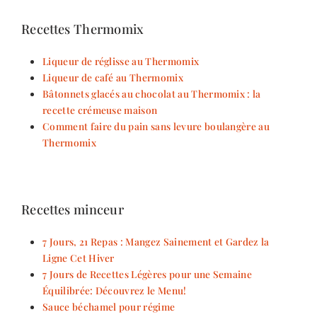
Recettes Thermomix
Liqueur de réglisse au Thermomix
Liqueur de café au Thermomix
Bâtonnets glacés au chocolat au Thermomix : la
recette crémeuse maison
Comment faire du pain sans levure boulangère au
Thermomix
Recettes minceur
7 Jours, 21 Repas : Mangez Sainement et Gardez la
Ligne Cet Hiver
7 Jours de Recettes Légères pour une Semaine
Équilibrée: Découvrez le Menu!
Sauce béchamel pour régime