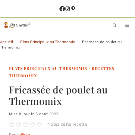
Aller
au
contenu
M
Accueil
-
Plats Principaux au Thermomix
-
Fricassée de poulet au
Thermomix
PLATS PRINCIPAUX AU THERMOMIX
/
RECETTES
THERMOMIX
Fricassée de poulet au
Thermomix
Mise à jour le 5 août 2026
Notez cette recette
Par
Hélène