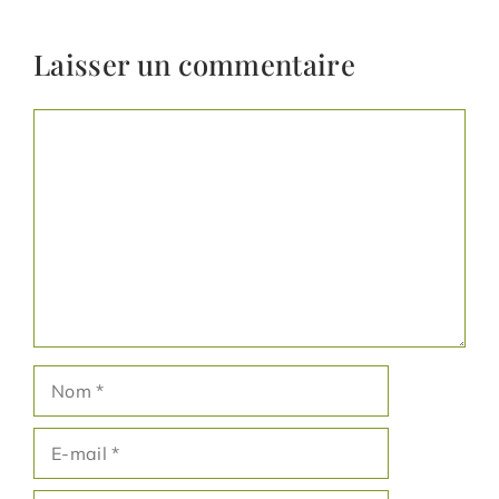
Laisser un commentaire
Commentaire
Nom
E-
mail