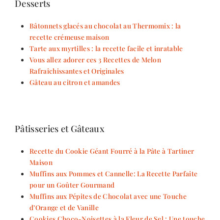
Desserts
Bâtonnets glacés au chocolat au Thermomix : la
recette crémeuse maison
Tarte aux myrtilles : la recette facile et inratable
Vous allez adorer ces 3 Recettes de Melon
Rafraîchissantes et Originales
Gâteau au citron et amandes
Pâtisseries et Gâteaux
Recette du Cookie Géant Fourré à la Pâte à Tartiner
Maison
Muffins aux Pommes et Cannelle: La Recette Parfaite
pour un Goûter Gourmand
Muffins aux Pépites de Chocolat avec une Touche
d’Orange et de Vanille
Cookies Choco-Noisettes à la Fleur de Sel : Une touche