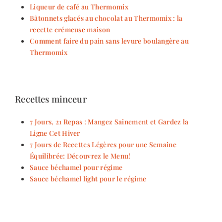
Liqueur de café au Thermomix
Bâtonnets glacés au chocolat au Thermomix : la
recette crémeuse maison
Comment faire du pain sans levure boulangère au
Thermomix
Recettes minceur
7 Jours, 21 Repas : Mangez Sainement et Gardez la
Ligne Cet Hiver
7 Jours de Recettes Légères pour une Semaine
Équilibrée: Découvrez le Menu!
Sauce béchamel pour régime
Sauce béchamel light pour le régime