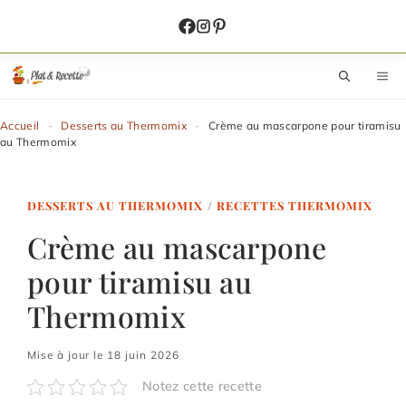
Aller
au
contenu
M
Accueil
-
Desserts au Thermomix
-
Crème au mascarpone pour tiramisu
au Thermomix
DESSERTS AU THERMOMIX
/
RECETTES THERMOMIX
Crème au mascarpone
pour tiramisu au
Thermomix
Mise à jour le 18 juin 2026
Notez cette recette