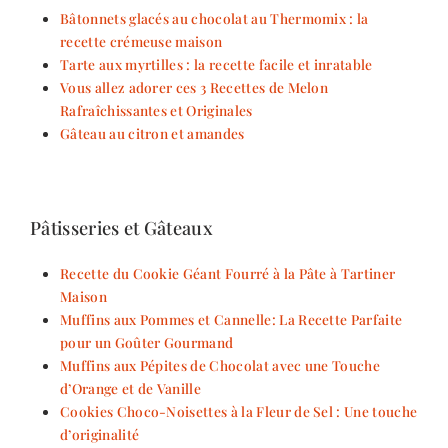
Bâtonnets glacés au chocolat au Thermomix : la
recette crémeuse maison
Tarte aux myrtilles : la recette facile et inratable
Vous allez adorer ces 3 Recettes de Melon
Rafraîchissantes et Originales
Gâteau au citron et amandes
Pâtisseries et Gâteaux
Recette du Cookie Géant Fourré à la Pâte à Tartiner
Maison
Muffins aux Pommes et Cannelle: La Recette Parfaite
pour un Goûter Gourmand
Muffins aux Pépites de Chocolat avec une Touche
d’Orange et de Vanille
Cookies Choco-Noisettes à la Fleur de Sel : Une touche
d’originalité