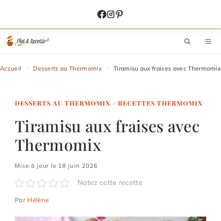
Aller
au
contenu
M
Accueil
-
Desserts au Thermomix
-
Tiramisu aux fraises avec Thermomix
DESSERTS AU THERMOMIX
/
RECETTES THERMOMIX
Tiramisu aux fraises avec
Thermomix
Mise à jour le 18 juin 2026
Notez cette recette
Par
Hélène