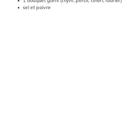
1 bouquet garni (thym, persil, céleri, laurier)
sel et poivre