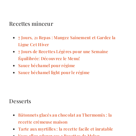
Recettes minceur
7 Jours, 21 Repas : Mangez Sainement et Gardez la
Ligne Cet Hiver
7 Jours de Recettes Légères pour une Semaine
Équilibrée: Découvrez le Menu!
Sauce béchamel pour régime
Sauce béchamel light pour le régime
Desserts
Bâtonnets glacés au chocolat au Thermomix : la
recette crémeuse maison
Tarte aux myrtilles : la recette facile et inratable
Vous allez adorer ces 3 Recettes de Melon