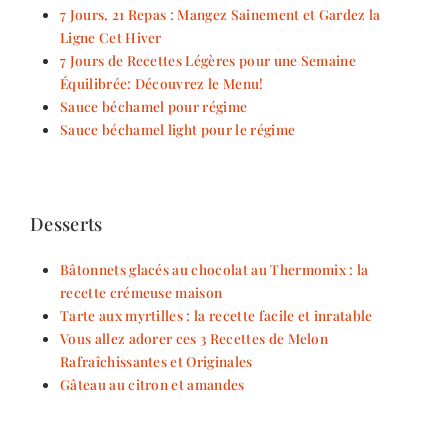
7 Jours, 21 Repas : Mangez Sainement et Gardez la
Ligne Cet Hiver
7 Jours de Recettes Légères pour une Semaine
Équilibrée: Découvrez le Menu!
Sauce béchamel pour régime
Sauce béchamel light pour le régime
Desserts
Bâtonnets glacés au chocolat au Thermomix : la
recette crémeuse maison
Tarte aux myrtilles : la recette facile et inratable
Vous allez adorer ces 3 Recettes de Melon
Rafraîchissantes et Originales
Gâteau au citron et amandes