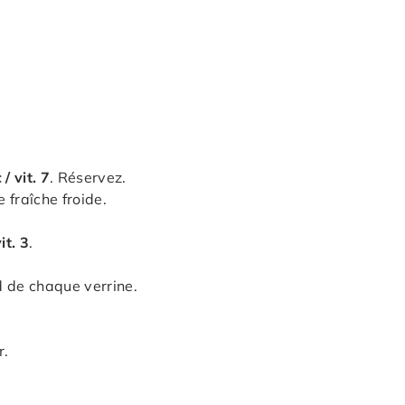
/ vit. 7
. Réservez.
e fraîche froide.
it. 3
.
d de chaque verrine.
r.