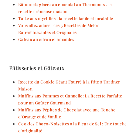
Bâtonnets glacés au chocolat au Thermomix : la
recette crémeuse maison
Tarte aux myrtilles : la recette facile et inratable
Vous allez adorer ces 3 Recettes de Melon
Rafraîchissantes et Originales
Gâteau au citron et amandes
Pâtisseries et Gâteaux
Recette du Cookie Géant Fourré à la Pâte à Tartiner
Maison
Muffins aux Pommes et Cannelle: La Recette Parfaite
pour un Goûter Gourmand
Muffins aux Pépites de Chocolat avec une Touche
d’Orange et de Vanille
Cookies Choco-Noisettes à la Fleur de Sel : Une touche
d’originalité