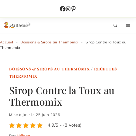
Aller
au
contenu
M
Accueil
-
Boissons & Sirops au Thermomix
-
Sirop Contre la Toux au
Thermomix
BOISSONS & SIROPS AU THERMOMIX
/
RECETTES
THERMOMIX
Sirop Contre la Toux au
Thermomix
Mise à jour le 25 juin 2026
4.9/5 - (8 votes)
Par
Hélène