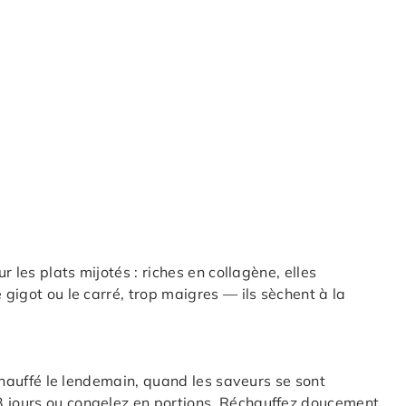
r les plats mijotés : riches en collagène, elles
 gigot ou le carré, trop maigres — ils sèchent à la
réchauffé le lendemain, quand les saveurs se sont
3 jours ou congelez en portions. Réchauffez doucement