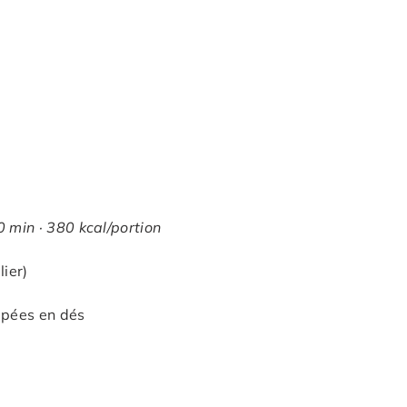
 min · 380 kcal/portion
ier)
upées en dés