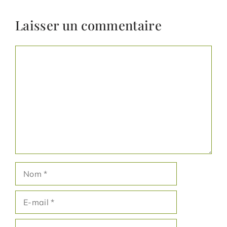
Laisser un commentaire
Commentaire
Nom
E-
mail
Site