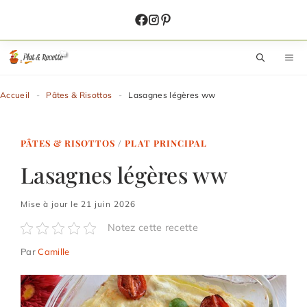
Aller
au
contenu
M
Accueil
-
Pâtes & Risottos
-
Lasagnes légères ww
PÂTES & RISOTTOS
/
PLAT PRINCIPAL
Lasagnes légères ww
Mise à jour le 21 juin 2026
Notez cette recette
Par
Camille