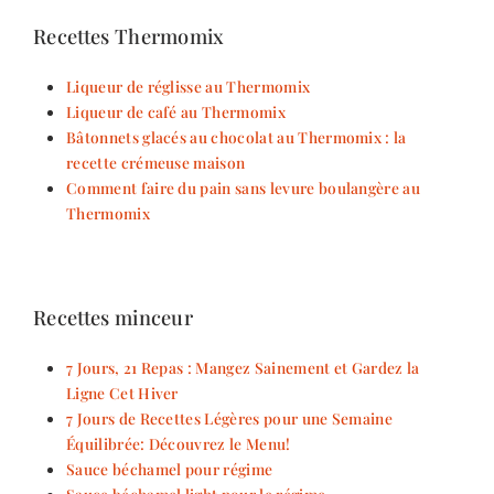
Recettes Thermomix
Liqueur de réglisse au Thermomix
Liqueur de café au Thermomix
Bâtonnets glacés au chocolat au Thermomix : la
recette crémeuse maison
Comment faire du pain sans levure boulangère au
Thermomix
Recettes minceur
7 Jours, 21 Repas : Mangez Sainement et Gardez la
Ligne Cet Hiver
7 Jours de Recettes Légères pour une Semaine
Équilibrée: Découvrez le Menu!
Sauce béchamel pour régime
Sauce béchamel light pour le régime