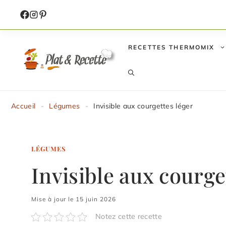
Aller
au
contenu
RECETTES THERMOMIX
Accueil
-
Légumes
-
Invisible aux courgettes léger
LÉGUMES
Invisible aux courge
Mise à jour le 15 juin 2026
Notez cette recette