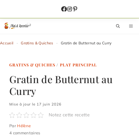
Aller
au
contenu
M
Accueil
-
Gratins & Quiches
-
Gratin de Butternut au Curry
GRATINS & QUICHES
/
PLAT PRINCIPAL
Gratin de Butternut au
Curry
Mise à jour le 17 juin 2026
Notez cette recette
Par
Hélène
4 commentaires