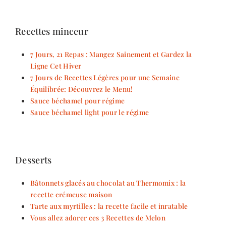
Recettes minceur
7 Jours, 21 Repas : Mangez Sainement et Gardez la
Ligne Cet Hiver
7 Jours de Recettes Légères pour une Semaine
Équilibrée: Découvrez le Menu!
Sauce béchamel pour régime
Sauce béchamel light pour le régime
Desserts
Bâtonnets glacés au chocolat au Thermomix : la
recette crémeuse maison
Tarte aux myrtilles : la recette facile et inratable
Vous allez adorer ces 3 Recettes de Melon