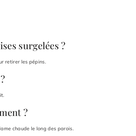
ises surgelées ?
r retirer les pépins.
 ?
t.
ment ?
 lame chaude le long des parois.