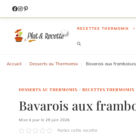
Aller
au
contenu
RECETTES THERMOMIX
Accueil
-
Desserts au Thermomix
-
Bavarois aux framboise
DESSERTS AU THERMOMIX
/
RECETTES THERMOMIX
Bavarois aux framb
Mise à jour le 29 juin 2026
Notez cette recette