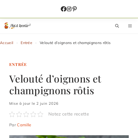
Aller
au
contenu
M
Accueil
-
Entrée
-
Velouté d’oignons et champignons rôtis
ENTRÉE
Velouté d’oignons et
champignons rôtis
Mise à jour le 2 juin 2026
Notez cette recette
Par
Camille