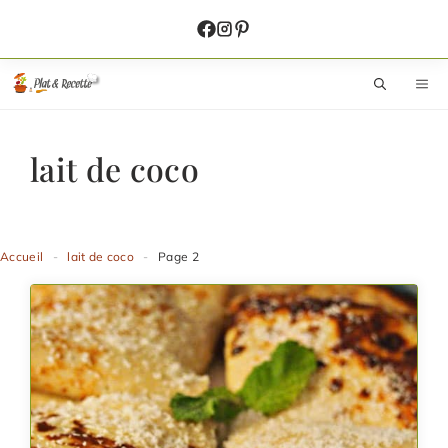
Aller
au
contenu
M
lait de coco
Accueil
-
lait de coco
-
Page 2