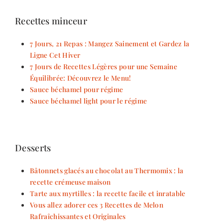
Recettes minceur
7 Jours, 21 Repas : Mangez Sainement et Gardez la
Ligne Cet Hiver
7 Jours de Recettes Légères pour une Semaine
Équilibrée: Découvrez le Menu!
Sauce béchamel pour régime
Sauce béchamel light pour le régime
Desserts
Bâtonnets glacés au chocolat au Thermomix : la
recette crémeuse maison
Tarte aux myrtilles : la recette facile et inratable
Vous allez adorer ces 3 Recettes de Melon
Rafraîchissantes et Originales