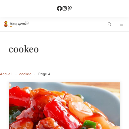
Aller
au
contenu
M
cookeo
Accueil
-
cookeo
-
Page 4