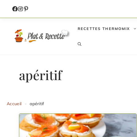
Aller
au
contenu
RECETTES THERMOMIX
apéritif
Accueil
-
apéritif