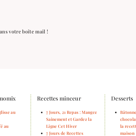
ans votre boîte mail !
rmomix
Recettes minceur
Desserts
lisse au
7 Jours, 21 Repas : Mangez
Bâtonne
Sainement et Gardez la
chocola
fé au
Ligne Cet Hiver
la rece
7 Jours de Recettes
maison