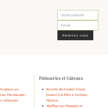
Abonnez-vous
Pâtisseries et Gâteaux
ts glacés au
Recette du Cookie Géant
t au Thermomix :
Fourré à la Pâte à Tartiner
tte crémeuse
Maison
Muffins aux Pommes et