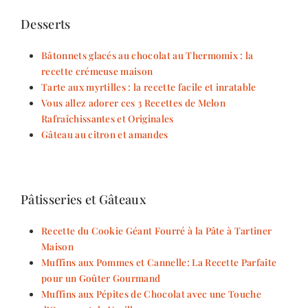
Desserts
Bâtonnets glacés au chocolat au Thermomix : la
recette crémeuse maison
Tarte aux myrtilles : la recette facile et inratable
Vous allez adorer ces 3 Recettes de Melon
Rafraîchissantes et Originales
Gâteau au citron et amandes
Pâtisseries et Gâteaux
Recette du Cookie Géant Fourré à la Pâte à Tartiner
Maison
Muffins aux Pommes et Cannelle: La Recette Parfaite
pour un Goûter Gourmand
Muffins aux Pépites de Chocolat avec une Touche