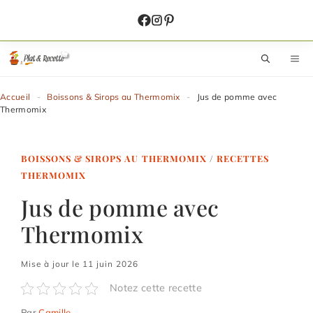
Aller
au
contenu
M
Accueil
-
Boissons & Sirops au Thermomix
-
Jus de pomme avec
Thermomix
BOISSONS & SIROPS AU THERMOMIX
/
RECETTES
THERMOMIX
Jus de pomme avec
Thermomix
Mise à jour le 11 juin 2026
Notez cette recette
Par
Camille