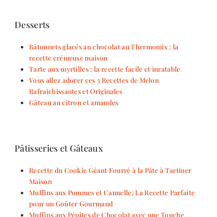
Desserts
Bâtonnets glacés au chocolat au Thermomix : la
recette crémeuse maison
Tarte aux myrtilles : la recette facile et inratable
Vous allez adorer ces 3 Recettes de Melon
Rafraîchissantes et Originales
Gâteau au citron et amandes
Pâtisseries et Gâteaux
Recette du Cookie Géant Fourré à la Pâte à Tartiner
Maison
Muffins aux Pommes et Cannelle: La Recette Parfaite
pour un Goûter Gourmand
Muffins aux Pépites de Chocolat avec une Touche