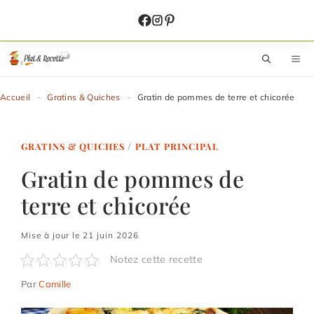
Aller
au
contenu
M
Accueil
-
Gratins & Quiches
-
Gratin de pommes de terre et chicorée
GRATINS & QUICHES
/
PLAT PRINCIPAL
Gratin de pommes de
terre et chicorée
Mise à jour le 21 juin 2026
Notez cette recette
Par
Camille