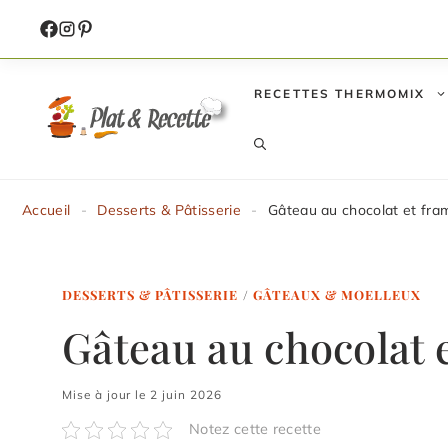
Aller
au
contenu
RECETTES THERMOMIX
Accueil
-
Desserts & Pâtisserie
-
Gâteau au chocolat et fra
DESSERTS & PÂTISSERIE
/
GÂTEAUX & MOELLEUX
Gâteau au chocolat 
Mise à jour le 2 juin 2026
Notez cette recette