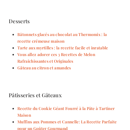
Desserts
Bâtonnets glacés au chocolat au Thermomix : la
recette crémeuse maison
Tarte aux myrtilles : la recette facile et inratable
Vous allez adorer ces 3 Recettes de Melon
Rafraîchissantes et Originales
Gâteau au citron et amandes
Pâtisseries et Gâteaux
Recette du Cookie Géant Fourré à la Pâte à Tartiner
Maison
Muffins aux Pommes et Cannelle: La Recette Parfaite
pour un Goûter Gourmand