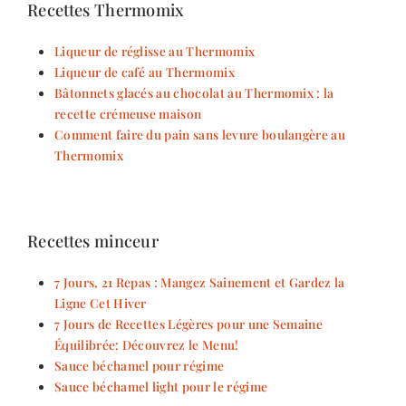
Recettes Thermomix
Liqueur de réglisse au Thermomix
Liqueur de café au Thermomix
Bâtonnets glacés au chocolat au Thermomix : la
recette crémeuse maison
Comment faire du pain sans levure boulangère au
Thermomix
Recettes minceur
7 Jours, 21 Repas : Mangez Sainement et Gardez la
Ligne Cet Hiver
7 Jours de Recettes Légères pour une Semaine
Équilibrée: Découvrez le Menu!
Sauce béchamel pour régime
Sauce béchamel light pour le régime