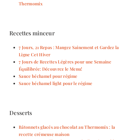
Thermomix
Recettes minceur
7 Jours, 21 Repas : Mangez Sainement et Gardez la
Ligne Cet Hiver
7 Jours de Recettes Légères pour une Semaine
Équilibrée: Découvrez le Menu!
Sauce béchamel pour régime
Sauce béchamel light pour le régime
Desserts
Bâtonnets glacés au chocolat au Thermomix : la
recette crémeuse maison