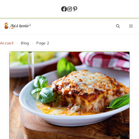
Aller
au
contenu
M
Accueil
-
Blog
-
Page 2