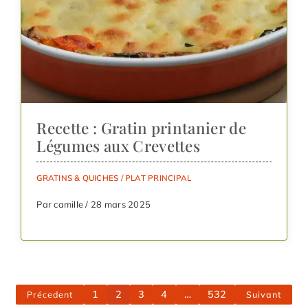
Recette : Gratin printanier de
Légumes aux Crevettes
GRATINS & QUICHES
/
PLAT PRINCIPAL
Par camille / 28 mars 2025
1
2
3
4
…
532
Précedent
Suivant