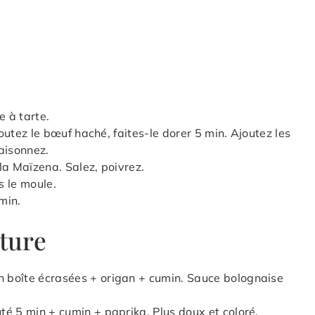
e à tarte.
joutez le bœuf haché, faites-le dorer 5 min. Ajoutez les
aisonnez.
la Maïzena. Salez, poivrez.
s le moule.
min.
iture
n boîte écrasées + origan + cumin. Sauce bolognaise
té 5 min + cumin + paprika. Plus doux et coloré.