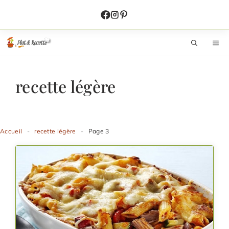
Aller
au
contenu
M
recette légère
Accueil
-
recette légère
-
Page 3