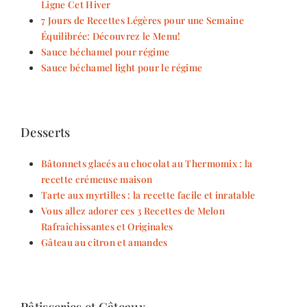
Ligne Cet Hiver
7 Jours de Recettes Légères pour une Semaine
Équilibrée: Découvrez le Menu!
Sauce béchamel pour régime
Sauce béchamel light pour le régime
Desserts
Bâtonnets glacés au chocolat au Thermomix : la
recette crémeuse maison
Tarte aux myrtilles : la recette facile et inratable
Vous allez adorer ces 3 Recettes de Melon
Rafraîchissantes et Originales
Gâteau au citron et amandes
Pâtisseries et Gâteaux