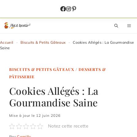
Aller
au
contenu
M
Accueil
-
Biscuits & Petits Gâteaux
-
Cookies Allégés : La Gourmandise
Saine
BISCUITS & PETITS GÂTEAUX
/
DESSERTS &
PÂTISSERIE
Cookies Allégés : La
Gourmandise Saine
Mise à jour le 12 juin 2026
Notez cette recette
Par
Camille