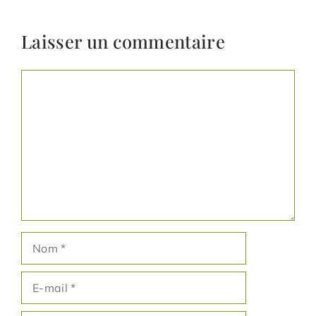
Laisser un commentaire
Commentaire
Nom
E-
mail