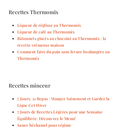
Recettes Thermomix
Liqueur de réglisse au Thermomix
Liqueur de café au Thermomix
Bâtonnets glacés au chocolat au Thermomix : la
recette crémeuse maison
Comment faire du pain sans levure boulangère au
Thermomix
Recettes minceur
7 Jours, 21 Repas : Mangez Sainement et Gardez la
Ligne Cet Hiver
7 Jours de Recettes Légères pour une Semaine
Équilibrée: Découvrez le Menu!
Sauce béchamel pour régime