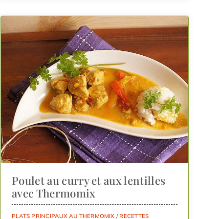
Poulet au curry et aux lentilles
avec Thermomix
PLATS PRINCIPAUX AU THERMOMIX
/
RECETTES