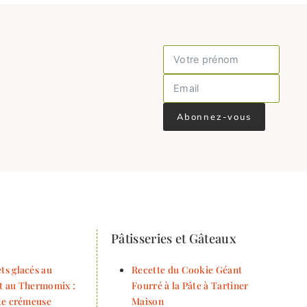
Abonnez-vous
Pâtisseries et Gâteaux
ts glacés au
Recette du Cookie Géant
t au Thermomix :
Fourré à la Pâte à Tartiner
tte crémeuse
Maison