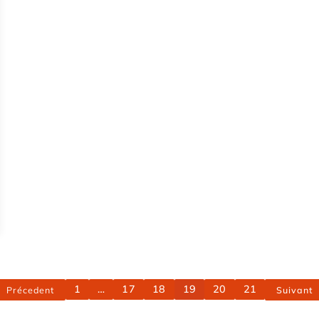
1
…
17
18
19
20
21
Précedent
Suivant