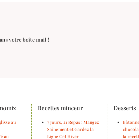
ans votre boîte mail !
rmomix
Recettes minceur
Desserts
lisse au
7 Jours, 21 Repas : Mangez
Bâtonne
Sainement et Gardez la
chocola
fé au
Ligne Cet Hiver
la rece