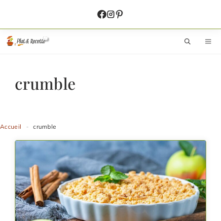
Aller
au
contenu
M
crumble
Accueil
-
crumble